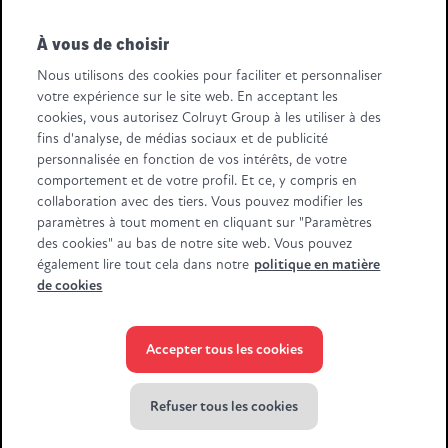
+32 2 363 55 45.
À vous de choisir
Suivez-nous
Nous utilisons des cookies pour faciliter et personnaliser
votre expérience sur le site web. En acceptant les
Retail Partners Colruyt Group NV/SA
cookies, vous autorisez Colruyt Group à les utiliser à des
Edingensesteenweg 196, B-1500 Halle
fins d'analyse, de médias sociaux et de publicité
"BTW/TVA BE 0413.970.957 - RPR/RPM Brussel/Bruxelles"
personnalisée en fonction de vos intérêts, de votre
+32 (0)2 583.11.11
info@retailpartnerscolruytgroup.be
comportement et de votre profil. Et ce, y compris en
Toutes les données de la société
.
collaboration avec des tiers. Vous pouvez modifier les
paramètres à tout moment en cliquant sur "Paramètres
Certaines images ont été générées à l'aide de l'IA.
des cookies" au bas de notre site web. Vous pouvez
également lire tout cela dans notre
politique en matière
de cookies
Accepter tous les cookies
© Colruyt Group
2026
Déclaration de confidentialité Xtra
Refuser tous les cookies
Conditions générales Xtra