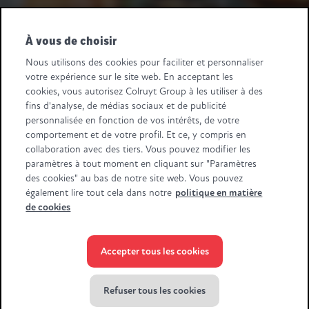
Une question fournisseurs ? Appelez-nous au
+32 2 363 55 45.
À vous de choisir
Suivez-nous
Nous utilisons des cookies pour faciliter et personnaliser
votre expérience sur le site web. En acceptant les
Retail Partners Colruyt Group NV/SA
cookies, vous autorisez Colruyt Group à les utiliser à des
Edingensesteenweg 196, B-1500 Halle
fins d'analyse, de médias sociaux et de publicité
"BTW/TVA BE 0413.970.957 - RPR/RPM Brussel/Bruxelles"
personnalisée en fonction de vos intérêts, de votre
+32 (0)2 583.11.11
info@retailpartnerscolruytgroup.be
comportement et de votre profil. Et ce, y compris en
Toutes les données de la société
.
collaboration avec des tiers. Vous pouvez modifier les
paramètres à tout moment en cliquant sur "Paramètres
Certaines images ont été générées à l'aide de l'IA.
des cookies" au bas de notre site web. Vous pouvez
également lire tout cela dans notre
politique en matière
de cookies
Accepter tous les cookies
© Colruyt Group
2026
Déclaration de confidentialité Xtra
Refuser tous les cookies
Conditions générales Xtra