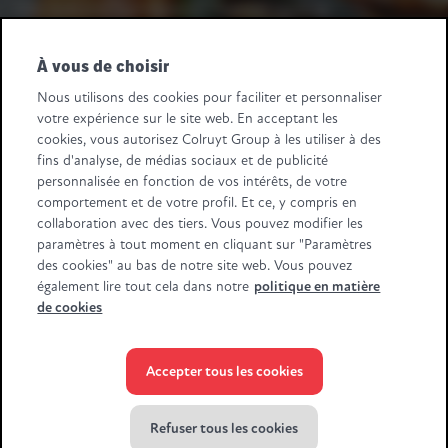
Une question fournisseurs ? Appelez-nous au
+32 2 363 55 45.
À vous de choisir
Suivez-nous
Nous utilisons des cookies pour faciliter et personnaliser
votre expérience sur le site web. En acceptant les
Retail Partners Colruyt Group NV/SA
cookies, vous autorisez Colruyt Group à les utiliser à des
Edingensesteenweg 196, B-1500 Halle
fins d'analyse, de médias sociaux et de publicité
"BTW/TVA BE 0413.970.957 - RPR/RPM Brussel/Bruxelles"
personnalisée en fonction de vos intérêts, de votre
+32 (0)2 583.11.11
info@retailpartnerscolruytgroup.be
comportement et de votre profil. Et ce, y compris en
Toutes les données de la société
.
collaboration avec des tiers. Vous pouvez modifier les
paramètres à tout moment en cliquant sur "Paramètres
Certaines images ont été générées à l'aide de l'IA.
des cookies" au bas de notre site web. Vous pouvez
également lire tout cela dans notre
politique en matière
de cookies
Accepter tous les cookies
© Colruyt Group
2026
Déclaration de confidentialité Xtra
Refuser tous les cookies