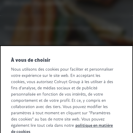
Déclaration d'accessibilité
Vous avez une question ou une remarque ?
Dites-le-nous.
Une question fournisseurs ? Appelez-nous au
+32 2 363 55 45.
À vous de choisir
Suivez-nous
Nous utilisons des cookies pour faciliter et personnaliser
votre expérience sur le site web. En acceptant les
Retail Partners Colruyt Group NV/SA
cookies, vous autorisez Colruyt Group à les utiliser à des
Edingensesteenweg 196, B-1500 Halle
fins d'analyse, de médias sociaux et de publicité
"BTW/TVA BE 0413.970.957 - RPR/RPM Brussel/Bruxelles"
personnalisée en fonction de vos intérêts, de votre
+32 (0)2 583.11.11
info@retailpartnerscolruytgroup.be
comportement et de votre profil. Et ce, y compris en
Toutes les données de la société
.
collaboration avec des tiers. Vous pouvez modifier les
paramètres à tout moment en cliquant sur "Paramètres
Certaines images ont été générées à l'aide de l'IA.
des cookies" au bas de notre site web. Vous pouvez
également lire tout cela dans notre
politique en matière
de cookies