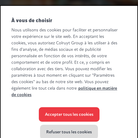
Une question fournisseurs ? Appelez-nous au
+32 2 363 55 45.
À vous de choisir
Suivez-nous
Nous utilisons des cookies pour faciliter et personnaliser
votre expérience sur le site web. En acceptant les
Retail Partners Colruyt Group NV/SA
cookies, vous autorisez Colruyt Group à les utiliser à des
Edingensesteenweg 196, B-1500 Halle
fins d'analyse, de médias sociaux et de publicité
"BTW/TVA BE 0413.970.957 - RPR/RPM Brussel/Bruxelles"
personnalisée en fonction de vos intérêts, de votre
+32 (0)2 583.11.11
info@retailpartnerscolruytgroup.be
comportement et de votre profil. Et ce, y compris en
Toutes les données de la société
.
collaboration avec des tiers. Vous pouvez modifier les
paramètres à tout moment en cliquant sur "Paramètres
Certaines images ont été générées à l'aide de l'IA.
des cookies" au bas de notre site web. Vous pouvez
également lire tout cela dans notre
politique en matière
de cookies
Accepter tous les cookies
© Colruyt Group
2026
Déclaration de confidentialité Xtra
Refuser tous les cookies