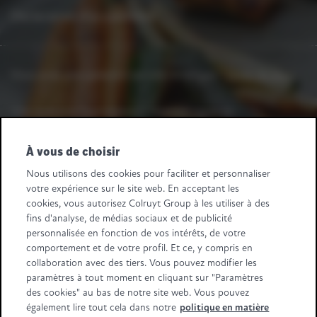
Déclaration d'accessibilité
Vous avez une question ou une remarque ?
Dites-le-nous.
Une question fournisseurs ? Appelez-nous au
+32 2 363 55 45.
À vous de choisir
Suivez-nous
Nous utilisons des cookies pour faciliter et personnaliser
votre expérience sur le site web. En acceptant les
Retail Partners Colruyt Group NV/SA
cookies, vous autorisez Colruyt Group à les utiliser à des
Edingensesteenweg 196, B-1500 Halle
fins d'analyse, de médias sociaux et de publicité
"BTW/TVA BE 0413.970.957 - RPR/RPM Brussel/Bruxelles"
personnalisée en fonction de vos intérêts, de votre
+32 (0)2 583.11.11
info@retailpartnerscolruytgroup.be
comportement et de votre profil. Et ce, y compris en
Toutes les données de la société
.
collaboration avec des tiers. Vous pouvez modifier les
paramètres à tout moment en cliquant sur "Paramètres
Certaines images ont été générées à l'aide de l'IA.
des cookies" au bas de notre site web. Vous pouvez
également lire tout cela dans notre
politique en matière