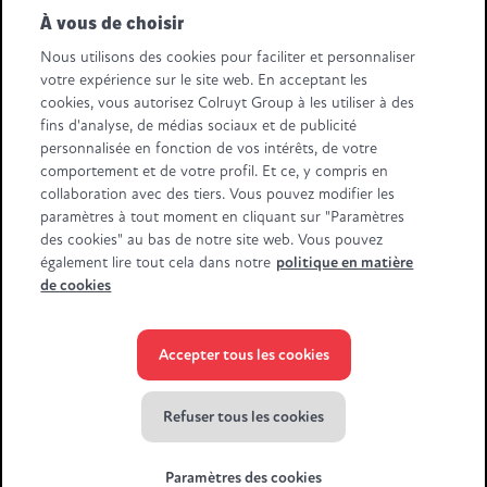
À vous de choisir
Suivez-nous
Nous utilisons des cookies pour faciliter et personnaliser
votre expérience sur le site web. En acceptant les
Retail Partners Colruyt Group NV/SA
cookies, vous autorisez Colruyt Group à les utiliser à des
Edingensesteenweg 196, B-1500 Halle
fins d'analyse, de médias sociaux et de publicité
"BTW/TVA BE 0413.970.957 - RPR/RPM Brussel/Bruxelles"
personnalisée en fonction de vos intérêts, de votre
+32 (0)2 583.11.11
info@retailpartnerscolruytgroup.be
comportement et de votre profil. Et ce, y compris en
Toutes les données de la société
.
collaboration avec des tiers. Vous pouvez modifier les
paramètres à tout moment en cliquant sur "Paramètres
Certaines images ont été générées à l'aide de l'IA.
des cookies" au bas de notre site web. Vous pouvez
également lire tout cela dans notre
politique en matière
de cookies
Accepter tous les cookies
© Colruyt Group
2026
Déclaration de confidentialité Xtra
Refuser tous les cookies
Conditions générales Xtra
Paramètres des cookies
Cookies