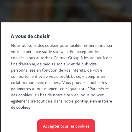
Vous avez une question ou une remarque ?
Dites-le-nous.
Une question fournisseurs ? Appelez-nous au
+32 2 363 55 45.
À vous de choisir
Suivez-nous
Nous utilisons des cookies pour faciliter et personnaliser
votre expérience sur le site web. En acceptant les
Retail Partners Colruyt Group NV/SA
cookies, vous autorisez Colruyt Group à les utiliser à des
Edingensesteenweg 196, B-1500 Halle
fins d'analyse, de médias sociaux et de publicité
"BTW/TVA BE 0413.970.957 - RPR/RPM Brussel/Bruxelles"
personnalisée en fonction de vos intérêts, de votre
+32 (0)2 583.11.11
info@retailpartnerscolruytgroup.be
comportement et de votre profil. Et ce, y compris en
Toutes les données de la société
.
collaboration avec des tiers. Vous pouvez modifier les
paramètres à tout moment en cliquant sur "Paramètres
Certaines images ont été générées à l'aide de l'IA.
des cookies" au bas de notre site web. Vous pouvez
également lire tout cela dans notre
politique en matière
de cookies
Accepter tous les cookies
© Colruyt Group
2026