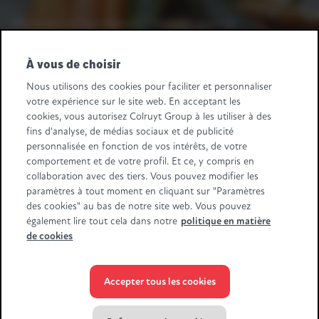
Une question fournisseurs ? Appelez-nous au
+32 2 363 55 45.
À vous de choisir
Suivez-nous
Nous utilisons des cookies pour faciliter et personnaliser
votre expérience sur le site web. En acceptant les
Retail Partners Colruyt Group NV/SA
cookies, vous autorisez Colruyt Group à les utiliser à des
Edingensesteenweg 196, B-1500 Halle
fins d'analyse, de médias sociaux et de publicité
"BTW/TVA BE 0413.970.957 - RPR/RPM Brussel/Bruxelles"
personnalisée en fonction de vos intérêts, de votre
+32 (0)2 583.11.11
info@retailpartnerscolruytgroup.be
comportement et de votre profil. Et ce, y compris en
Toutes les données de la société
.
collaboration avec des tiers. Vous pouvez modifier les
paramètres à tout moment en cliquant sur "Paramètres
Certaines images ont été générées à l'aide de l'IA.
des cookies" au bas de notre site web. Vous pouvez
également lire tout cela dans notre
politique en matière
de cookies
Accepter tous les cookies
© Colruyt Group
2026
Déclaration de confidentialité Xtra