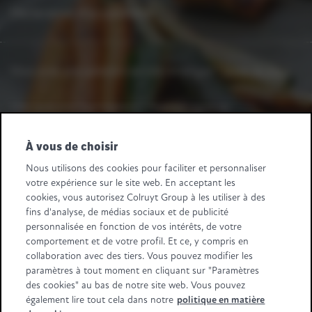
Déclaration d'accessibilité
Vous avez une question ou une remarque ?
Dites-le-nous.
Une question fournisseurs ? Appelez-nous au
+32 2 363 55 45.
À vous de choisir
Suivez-nous
Nous utilisons des cookies pour faciliter et personnaliser
votre expérience sur le site web. En acceptant les
Retail Partners Colruyt Group NV/SA
cookies, vous autorisez Colruyt Group à les utiliser à des
Edingensesteenweg 196, B-1500 Halle
fins d'analyse, de médias sociaux et de publicité
"BTW/TVA BE 0413.970.957 - RPR/RPM Brussel/Bruxelles"
personnalisée en fonction de vos intérêts, de votre
+32 (0)2 583.11.11
info@retailpartnerscolruytgroup.be
comportement et de votre profil. Et ce, y compris en
Toutes les données de la société
.
collaboration avec des tiers. Vous pouvez modifier les
paramètres à tout moment en cliquant sur "Paramètres
Certaines images ont été générées à l'aide de l'IA.
des cookies" au bas de notre site web. Vous pouvez
également lire tout cela dans notre
politique en matière