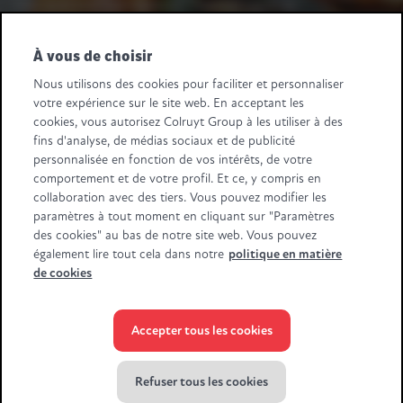
Une question fournisseurs ? Appelez-nous au
+32 2 363 55 45.
À vous de choisir
Suivez-nous
Nous utilisons des cookies pour faciliter et personnaliser
votre expérience sur le site web. En acceptant les
Retail Partners Colruyt Group NV/SA
cookies, vous autorisez Colruyt Group à les utiliser à des
Edingensesteenweg 196, B-1500 Halle
fins d'analyse, de médias sociaux et de publicité
"BTW/TVA BE 0413.970.957 - RPR/RPM Brussel/Bruxelles"
personnalisée en fonction de vos intérêts, de votre
+32 (0)2 583.11.11
info@retailpartnerscolruytgroup.be
comportement et de votre profil. Et ce, y compris en
Toutes les données de la société
.
collaboration avec des tiers. Vous pouvez modifier les
paramètres à tout moment en cliquant sur "Paramètres
Certaines images ont été générées à l'aide de l'IA.
des cookies" au bas de notre site web. Vous pouvez
également lire tout cela dans notre
politique en matière
de cookies
Accepter tous les cookies
© Colruyt Group
2026
Déclaration de confidentialité Xtra
Refuser tous les cookies
Conditions générales Xtra