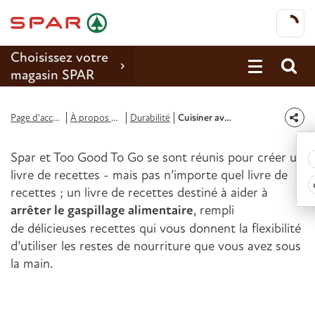
Choisissez votre
magasin SPAR
Promotions
Page d'accueil
À propos de Spar
Durabilité
Cuisiner avec Too Good To Go
Recettes
Spar et Too Good To Go se sont réunis pour créer un
Reportages
livre de recettes - mais pas n’importe quel livre de
recettes ; un livre de recettes destiné à aider à
Magasins
arrêter le gaspillage alimentaire
, rempli
de délicieuses recettes qui vous donnent la flexibilité
Jobs
d’utiliser les restes de nourriture que vous avez sous
Durabilité
la main.
À propos de Spar