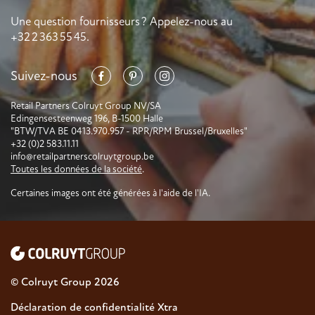
Une question fournisseurs ? Appelez-nous au
+32 2 363 55 45.
Suivez-nous
Retail Partners Colruyt Group NV/SA
Edingensesteenweg 196, B-1500 Halle
"BTW/TVA BE 0413.970.957 - RPR/RPM Brussel/Bruxelles"
+32 (0)2 583.11.11
info@retailpartnerscolruytgroup.be
Toutes les données de la société
.
Certaines images ont été générées à l'aide de l'IA.
© Colruyt Group
2026
Déclaration de confidentialité Xtra