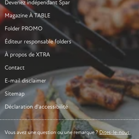
Devenez indépendant Spar
Magazine À TABLE
Folder PROMO
Éditeur responsable folders
À propos de XTRA
Contact
E-mail disclaimer
Sitemap
Déclaration d'accessibilité
Vous avez une question ou une remarque ?
Dites-le-nous.