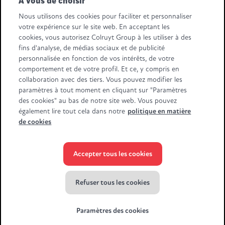
À vous de choisir
Suivez-nous
Nous utilisons des cookies pour faciliter et personnaliser
votre expérience sur le site web. En acceptant les
Retail Partners Colruyt Group NV/SA
cookies, vous autorisez Colruyt Group à les utiliser à des
Edingensesteenweg 196, B-1500 Halle
fins d'analyse, de médias sociaux et de publicité
"BTW/TVA BE 0413.970.957 - RPR/RPM Brussel/Bruxelles"
personnalisée en fonction de vos intérêts, de votre
+32 (0)2 583.11.11
info@retailpartnerscolruytgroup.be
comportement et de votre profil. Et ce, y compris en
Toutes les données de la société
.
collaboration avec des tiers. Vous pouvez modifier les
paramètres à tout moment en cliquant sur "Paramètres
Certaines images ont été générées à l'aide de l'IA.
des cookies" au bas de notre site web. Vous pouvez
également lire tout cela dans notre
politique en matière
de cookies
Accepter tous les cookies
© Colruyt Group
2026
Déclaration de confidentialité Xtra
Refuser tous les cookies
Conditions générales Xtra
Paramètres des cookies
Cookies