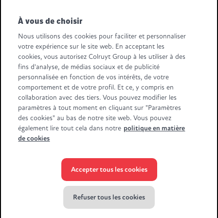
+32 2 363 55 45.
À vous de choisir
Suivez-nous
Nous utilisons des cookies pour faciliter et personnaliser
votre expérience sur le site web. En acceptant les
Retail Partners Colruyt Group NV/SA
cookies, vous autorisez Colruyt Group à les utiliser à des
Edingensesteenweg 196, B-1500 Halle
fins d'analyse, de médias sociaux et de publicité
"BTW/TVA BE 0413.970.957 - RPR/RPM Brussel/Bruxelles"
personnalisée en fonction de vos intérêts, de votre
+32 (0)2 583.11.11
info@retailpartnerscolruytgroup.be
comportement et de votre profil. Et ce, y compris en
Toutes les données de la société
.
collaboration avec des tiers. Vous pouvez modifier les
paramètres à tout moment en cliquant sur "Paramètres
Certaines images ont été générées à l'aide de l'IA.
des cookies" au bas de notre site web. Vous pouvez
également lire tout cela dans notre
politique en matière
de cookies
Accepter tous les cookies
© Colruyt Group
2026
Déclaration de confidentialité Xtra
Refuser tous les cookies
Conditions générales Xtra