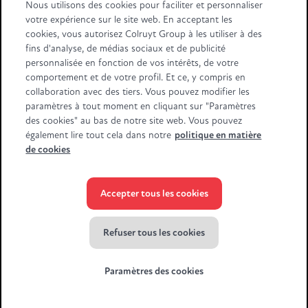
Nous utilisons des cookies pour faciliter et personnaliser
votre expérience sur le site web. En acceptant les
Retail Partners Colruyt Group NV/SA
cookies, vous autorisez Colruyt Group à les utiliser à des
Edingensesteenweg 196, B-1500 Halle
fins d'analyse, de médias sociaux et de publicité
"BTW/TVA BE 0413.970.957 - RPR/RPM Brussel/Bruxelles"
personnalisée en fonction de vos intérêts, de votre
+32 (0)2 583.11.11
info@retailpartnerscolruytgroup.be
comportement et de votre profil. Et ce, y compris en
Toutes les données de la société
.
collaboration avec des tiers. Vous pouvez modifier les
paramètres à tout moment en cliquant sur "Paramètres
Certaines images ont été générées à l'aide de l'IA.
des cookies" au bas de notre site web. Vous pouvez
également lire tout cela dans notre
politique en matière
de cookies
Accepter tous les cookies
© Colruyt Group
2026
Déclaration de confidentialité Xtra
Refuser tous les cookies
Conditions générales Xtra
Paramètres des cookies
Cookies
Paramètres des cookies