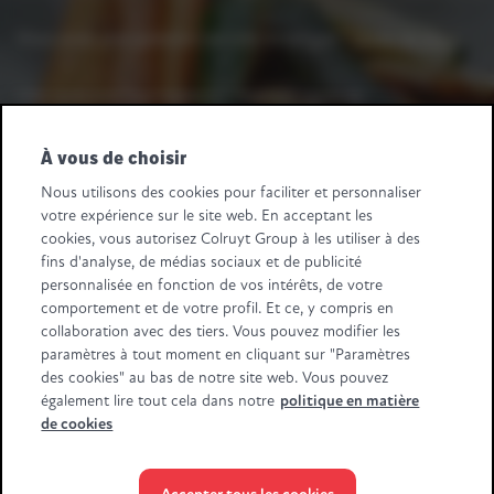
Vous avez une question ou une remarque ?
Dites-le-nous.
Une question fournisseurs ? Appelez-nous au
+32 2 363 55 45.
À vous de choisir
Suivez-nous
Nous utilisons des cookies pour faciliter et personnaliser
votre expérience sur le site web. En acceptant les
Retail Partners Colruyt Group NV/SA
cookies, vous autorisez Colruyt Group à les utiliser à des
Edingensesteenweg 196, B-1500 Halle
fins d'analyse, de médias sociaux et de publicité
"BTW/TVA BE 0413.970.957 - RPR/RPM Brussel/Bruxelles"
personnalisée en fonction de vos intérêts, de votre
+32 (0)2 583.11.11
info@retailpartnerscolruytgroup.be
comportement et de votre profil. Et ce, y compris en
Toutes les données de la société
.
collaboration avec des tiers. Vous pouvez modifier les
paramètres à tout moment en cliquant sur "Paramètres
Certaines images ont été générées à l'aide de l'IA.
des cookies" au bas de notre site web. Vous pouvez
également lire tout cela dans notre
politique en matière
de cookies