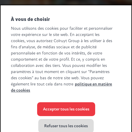
Une question fournisseurs ? Appelez-nous au
+32 2 363 55 45.
À vous de choisir
Suivez-nous
Nous utilisons des cookies pour faciliter et personnaliser
votre expérience sur le site web. En acceptant les
Retail Partners Colruyt Group NV/SA
cookies, vous autorisez Colruyt Group à les utiliser à des
Edingensesteenweg 196, B-1500 Halle
fins d'analyse, de médias sociaux et de publicité
"BTW/TVA BE 0413.970.957 - RPR/RPM Brussel/Bruxelles"
personnalisée en fonction de vos intérêts, de votre
+32 (0)2 583.11.11
info@retailpartnerscolruytgroup.be
comportement et de votre profil. Et ce, y compris en
Toutes les données de la société
.
collaboration avec des tiers. Vous pouvez modifier les
paramètres à tout moment en cliquant sur "Paramètres
Certaines images ont été générées à l'aide de l'IA.
des cookies" au bas de notre site web. Vous pouvez
également lire tout cela dans notre
politique en matière
de cookies
Accepter tous les cookies
© Colruyt Group
2026
Déclaration de confidentialité Xtra
Refuser tous les cookies