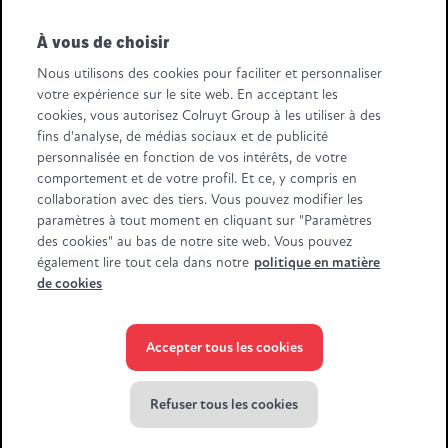
+32 2 363 55 45.
À vous de choisir
Suivez-nous
Nous utilisons des cookies pour faciliter et personnaliser
votre expérience sur le site web. En acceptant les
Retail Partners Colruyt Group NV/SA
cookies, vous autorisez Colruyt Group à les utiliser à des
Edingensesteenweg 196, B-1500 Halle
fins d'analyse, de médias sociaux et de publicité
"BTW/TVA BE 0413.970.957 - RPR/RPM Brussel/Bruxelles"
personnalisée en fonction de vos intérêts, de votre
+32 (0)2 583.11.11
info@retailpartnerscolruytgroup.be
comportement et de votre profil. Et ce, y compris en
Toutes les données de la société
.
collaboration avec des tiers. Vous pouvez modifier les
paramètres à tout moment en cliquant sur "Paramètres
Certaines images ont été générées à l'aide de l'IA.
des cookies" au bas de notre site web. Vous pouvez
également lire tout cela dans notre
politique en matière
de cookies
Accepter tous les cookies
© Colruyt Group
2026
Déclaration de confidentialité Xtra
Refuser tous les cookies
Conditions générales Xtra