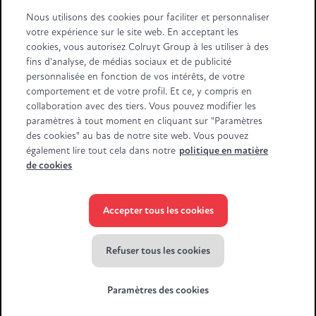
Suivez-nous
Nous utilisons des cookies pour faciliter et personnaliser
votre expérience sur le site web. En acceptant les
Retail Partners Colruyt Group NV/SA
cookies, vous autorisez Colruyt Group à les utiliser à des
Edingensesteenweg 196, B-1500 Halle
fins d'analyse, de médias sociaux et de publicité
"BTW/TVA BE 0413.970.957 - RPR/RPM Brussel/Bruxelles"
personnalisée en fonction de vos intérêts, de votre
+32 (0)2 583.11.11
info@retailpartnerscolruytgroup.be
comportement et de votre profil. Et ce, y compris en
Toutes les données de la société
.
collaboration avec des tiers. Vous pouvez modifier les
paramètres à tout moment en cliquant sur "Paramètres
Certaines images ont été générées à l'aide de l'IA.
des cookies" au bas de notre site web. Vous pouvez
également lire tout cela dans notre
politique en matière
de cookies
Accepter tous les cookies
© Colruyt Group
2026
Déclaration de confidentialité Xtra
Refuser tous les cookies
Conditions générales Xtra
Paramètres des cookies
Cookies