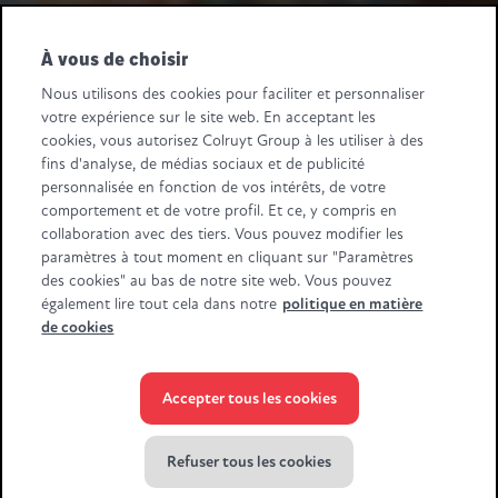
+32 2 363 55 45.
À vous de choisir
Suivez-nous
Nous utilisons des cookies pour faciliter et personnaliser
votre expérience sur le site web. En acceptant les
Retail Partners Colruyt Group NV/SA
cookies, vous autorisez Colruyt Group à les utiliser à des
Edingensesteenweg 196, B-1500 Halle
fins d'analyse, de médias sociaux et de publicité
"BTW/TVA BE 0413.970.957 - RPR/RPM Brussel/Bruxelles"
personnalisée en fonction de vos intérêts, de votre
+32 (0)2 583.11.11
info@retailpartnerscolruytgroup.be
comportement et de votre profil. Et ce, y compris en
Toutes les données de la société
.
collaboration avec des tiers. Vous pouvez modifier les
paramètres à tout moment en cliquant sur "Paramètres
Certaines images ont été générées à l'aide de l'IA.
des cookies" au bas de notre site web. Vous pouvez
également lire tout cela dans notre
politique en matière
de cookies
Accepter tous les cookies
© Colruyt Group
2026
Déclaration de confidentialité Xtra
Refuser tous les cookies
Conditions générales Xtra