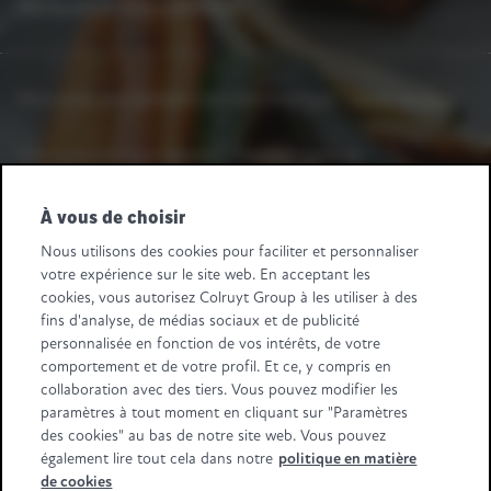
Déclaration d'accessibilité
Vous avez une question ou une remarque ?
Dites-le-nous.
Une question fournisseurs ? Appelez-nous au
+32 2 363 55 45.
À vous de choisir
Suivez-nous
Nous utilisons des cookies pour faciliter et personnaliser
votre expérience sur le site web. En acceptant les
Retail Partners Colruyt Group NV/SA
cookies, vous autorisez Colruyt Group à les utiliser à des
Edingensesteenweg 196, B-1500 Halle
fins d'analyse, de médias sociaux et de publicité
"BTW/TVA BE 0413.970.957 - RPR/RPM Brussel/Bruxelles"
personnalisée en fonction de vos intérêts, de votre
+32 (0)2 583.11.11
info@retailpartnerscolruytgroup.be
comportement et de votre profil. Et ce, y compris en
Toutes les données de la société
.
collaboration avec des tiers. Vous pouvez modifier les
paramètres à tout moment en cliquant sur "Paramètres
Certaines images ont été générées à l'aide de l'IA.
des cookies" au bas de notre site web. Vous pouvez
également lire tout cela dans notre
politique en matière
de cookies