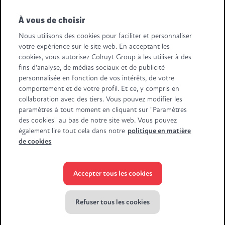
+32 2 363 55 45.
À vous de choisir
Suivez-nous
Nous utilisons des cookies pour faciliter et personnaliser
votre expérience sur le site web. En acceptant les
Retail Partners Colruyt Group NV/SA
cookies, vous autorisez Colruyt Group à les utiliser à des
Edingensesteenweg 196, B-1500 Halle
fins d'analyse, de médias sociaux et de publicité
"BTW/TVA BE 0413.970.957 - RPR/RPM Brussel/Bruxelles"
personnalisée en fonction de vos intérêts, de votre
+32 (0)2 583.11.11
info@retailpartnerscolruytgroup.be
comportement et de votre profil. Et ce, y compris en
Toutes les données de la société
.
collaboration avec des tiers. Vous pouvez modifier les
paramètres à tout moment en cliquant sur "Paramètres
Certaines images ont été générées à l'aide de l'IA.
des cookies" au bas de notre site web. Vous pouvez
également lire tout cela dans notre
politique en matière
de cookies
Accepter tous les cookies
© Colruyt Group
2026
Déclaration de confidentialité Xtra
Refuser tous les cookies
Conditions générales Xtra