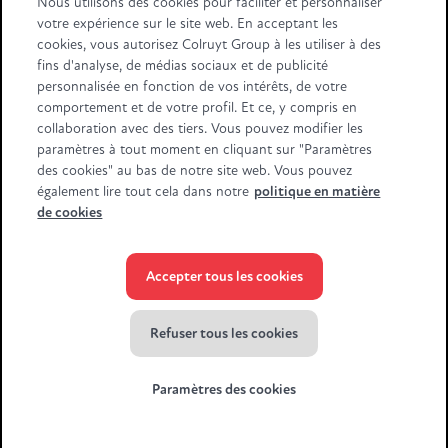
Nous utilisons des cookies pour faciliter et personnaliser
votre expérience sur le site web. En acceptant les
Retail Partners Colruyt Group NV/SA
cookies, vous autorisez Colruyt Group à les utiliser à des
Edingensesteenweg 196, B-1500 Halle
fins d'analyse, de médias sociaux et de publicité
"BTW/TVA BE 0413.970.957 - RPR/RPM Brussel/Bruxelles"
personnalisée en fonction de vos intérêts, de votre
+32 (0)2 583.11.11
info@retailpartnerscolruytgroup.be
comportement et de votre profil. Et ce, y compris en
Toutes les données de la société
.
collaboration avec des tiers. Vous pouvez modifier les
paramètres à tout moment en cliquant sur "Paramètres
Certaines images ont été générées à l'aide de l'IA.
des cookies" au bas de notre site web. Vous pouvez
également lire tout cela dans notre
politique en matière
de cookies
Accepter tous les cookies
© Colruyt Group
2026
Déclaration de confidentialité Xtra
Refuser tous les cookies
Conditions générales Xtra
Paramètres des cookies
Cookies
Paramètres des cookies