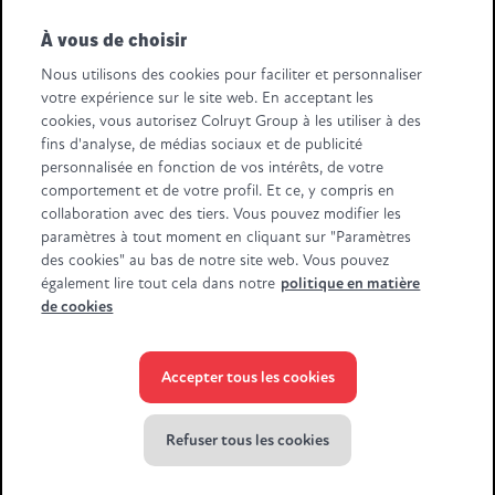
+32 2 363 55 45.
À vous de choisir
Suivez-nous
Nous utilisons des cookies pour faciliter et personnaliser
votre expérience sur le site web. En acceptant les
Retail Partners Colruyt Group NV/SA
cookies, vous autorisez Colruyt Group à les utiliser à des
Edingensesteenweg 196, B-1500 Halle
fins d'analyse, de médias sociaux et de publicité
"BTW/TVA BE 0413.970.957 - RPR/RPM Brussel/Bruxelles"
personnalisée en fonction de vos intérêts, de votre
+32 (0)2 583.11.11
info@retailpartnerscolruytgroup.be
comportement et de votre profil. Et ce, y compris en
Toutes les données de la société
.
collaboration avec des tiers. Vous pouvez modifier les
paramètres à tout moment en cliquant sur "Paramètres
Certaines images ont été générées à l'aide de l'IA.
des cookies" au bas de notre site web. Vous pouvez
également lire tout cela dans notre
politique en matière
de cookies
Accepter tous les cookies
© Colruyt Group
2026
Déclaration de confidentialité Xtra
Refuser tous les cookies
Conditions générales Xtra