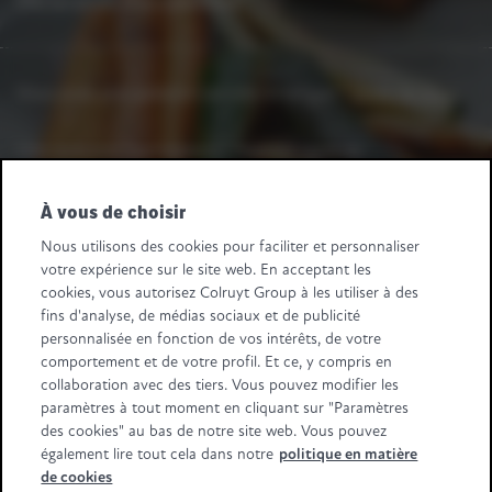
Déclaration d'accessibilité
Vous avez une question ou une remarque ?
Dites-le-nous.
Une question fournisseurs ? Appelez-nous au
+32 2 363 55 45.
À vous de choisir
Suivez-nous
Nous utilisons des cookies pour faciliter et personnaliser
votre expérience sur le site web. En acceptant les
Retail Partners Colruyt Group NV/SA
cookies, vous autorisez Colruyt Group à les utiliser à des
Edingensesteenweg 196, B-1500 Halle
fins d'analyse, de médias sociaux et de publicité
"BTW/TVA BE 0413.970.957 - RPR/RPM Brussel/Bruxelles"
personnalisée en fonction de vos intérêts, de votre
+32 (0)2 583.11.11
info@retailpartnerscolruytgroup.be
comportement et de votre profil. Et ce, y compris en
Toutes les données de la société
.
collaboration avec des tiers. Vous pouvez modifier les
paramètres à tout moment en cliquant sur "Paramètres
Certaines images ont été générées à l'aide de l'IA.
des cookies" au bas de notre site web. Vous pouvez
également lire tout cela dans notre
politique en matière
de cookies