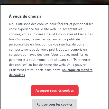
Une question fournisseurs ? Appelez-nous au
+32 2 363 55 45.
À vous de choisir
Suivez-nous
Nous utilisons des cookies pour faciliter et personnaliser
votre expérience sur le site web. En acceptant les
Retail Partners Colruyt Group NV/SA
cookies, vous autorisez Colruyt Group à les utiliser à des
Edingensesteenweg 196, B-1500 Halle
fins d'analyse, de médias sociaux et de publicité
"BTW/TVA BE 0413.970.957 - RPR/RPM Brussel/Bruxelles"
personnalisée en fonction de vos intérêts, de votre
+32 (0)2 583.11.11
info@retailpartnerscolruytgroup.be
comportement et de votre profil. Et ce, y compris en
Toutes les données de la société
.
collaboration avec des tiers. Vous pouvez modifier les
paramètres à tout moment en cliquant sur "Paramètres
Certaines images ont été générées à l'aide de l'IA.
des cookies" au bas de notre site web. Vous pouvez
également lire tout cela dans notre
politique en matière
de cookies
Accepter tous les cookies
© Colruyt Group
2026
Déclaration de confidentialité Xtra
Refuser tous les cookies