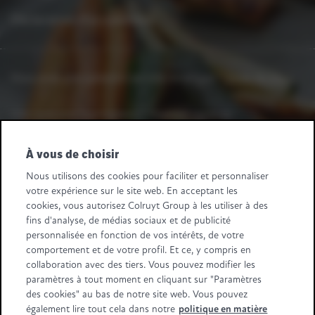
Déclaration d'accessibilité
Vous avez une question ou une remarque ?
Dites-le-nous.
Une question fournisseurs ? Appelez-nous au
+32 2 363 55 45.
À vous de choisir
Suivez-nous
Nous utilisons des cookies pour faciliter et personnaliser
votre expérience sur le site web. En acceptant les
Retail Partners Colruyt Group NV/SA
cookies, vous autorisez Colruyt Group à les utiliser à des
Edingensesteenweg 196, B-1500 Halle
fins d'analyse, de médias sociaux et de publicité
"BTW/TVA BE 0413.970.957 - RPR/RPM Brussel/Bruxelles"
personnalisée en fonction de vos intérêts, de votre
+32 (0)2 583.11.11
info@retailpartnerscolruytgroup.be
comportement et de votre profil. Et ce, y compris en
Toutes les données de la société
.
collaboration avec des tiers. Vous pouvez modifier les
paramètres à tout moment en cliquant sur "Paramètres
Certaines images ont été générées à l'aide de l'IA.
des cookies" au bas de notre site web. Vous pouvez
également lire tout cela dans notre
politique en matière