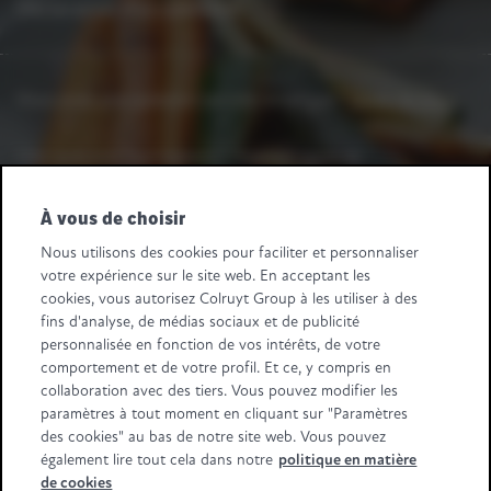
Déclaration d'accessibilité
Vous avez une question ou une remarque ?
Dites-le-nous.
Une question fournisseurs ? Appelez-nous au
+32 2 363 55 45.
À vous de choisir
Suivez-nous
Nous utilisons des cookies pour faciliter et personnaliser
votre expérience sur le site web. En acceptant les
Retail Partners Colruyt Group NV/SA
cookies, vous autorisez Colruyt Group à les utiliser à des
Edingensesteenweg 196, B-1500 Halle
fins d'analyse, de médias sociaux et de publicité
"BTW/TVA BE 0413.970.957 - RPR/RPM Brussel/Bruxelles"
personnalisée en fonction de vos intérêts, de votre
+32 (0)2 583.11.11
info@retailpartnerscolruytgroup.be
comportement et de votre profil. Et ce, y compris en
Toutes les données de la société
.
collaboration avec des tiers. Vous pouvez modifier les
paramètres à tout moment en cliquant sur "Paramètres
Certaines images ont été générées à l'aide de l'IA.
des cookies" au bas de notre site web. Vous pouvez
également lire tout cela dans notre
politique en matière
de cookies