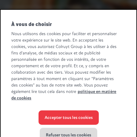
Une question fournisseurs ? Appelez-nous au
+32 2 363 55 45.
À vous de choisir
Suivez-nous
Nous utilisons des cookies pour faciliter et personnaliser
votre expérience sur le site web. En acceptant les
Retail Partners Colruyt Group NV/SA
cookies, vous autorisez Colruyt Group à les utiliser à des
Edingensesteenweg 196, B-1500 Halle
fins d'analyse, de médias sociaux et de publicité
"BTW/TVA BE 0413.970.957 - RPR/RPM Brussel/Bruxelles"
personnalisée en fonction de vos intérêts, de votre
+32 (0)2 583.11.11
info@retailpartnerscolruytgroup.be
comportement et de votre profil. Et ce, y compris en
Toutes les données de la société
.
collaboration avec des tiers. Vous pouvez modifier les
paramètres à tout moment en cliquant sur "Paramètres
Certaines images ont été générées à l'aide de l'IA.
des cookies" au bas de notre site web. Vous pouvez
également lire tout cela dans notre
politique en matière
de cookies
Accepter tous les cookies
© Colruyt Group
2026
Déclaration de confidentialité Xtra
Refuser tous les cookies