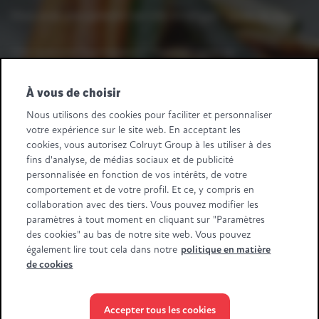
Vous avez une question ou une remarque ?
Dites-le-nous.
Une question fournisseurs ? Appelez-nous au
+32 2 363 55 45.
À vous de choisir
Suivez-nous
Nous utilisons des cookies pour faciliter et personnaliser
votre expérience sur le site web. En acceptant les
Retail Partners Colruyt Group NV/SA
cookies, vous autorisez Colruyt Group à les utiliser à des
Edingensesteenweg 196, B-1500 Halle
fins d'analyse, de médias sociaux et de publicité
"BTW/TVA BE 0413.970.957 - RPR/RPM Brussel/Bruxelles"
personnalisée en fonction de vos intérêts, de votre
+32 (0)2 583.11.11
info@retailpartnerscolruytgroup.be
comportement et de votre profil. Et ce, y compris en
Toutes les données de la société
.
collaboration avec des tiers. Vous pouvez modifier les
paramètres à tout moment en cliquant sur "Paramètres
Certaines images ont été générées à l'aide de l'IA.
des cookies" au bas de notre site web. Vous pouvez
également lire tout cela dans notre
politique en matière
de cookies
Accepter tous les cookies
© Colruyt Group
2026