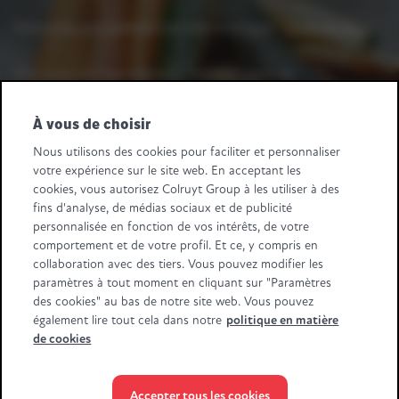
Vous avez une question ou une remarque ?
Dites-le-nous.
Une question fournisseurs ? Appelez-nous au
+32 2 363 55 45.
À vous de choisir
Suivez-nous
Nous utilisons des cookies pour faciliter et personnaliser
votre expérience sur le site web. En acceptant les
Retail Partners Colruyt Group NV/SA
cookies, vous autorisez Colruyt Group à les utiliser à des
Edingensesteenweg 196, B-1500 Halle
fins d'analyse, de médias sociaux et de publicité
"BTW/TVA BE 0413.970.957 - RPR/RPM Brussel/Bruxelles"
personnalisée en fonction de vos intérêts, de votre
+32 (0)2 583.11.11
info@retailpartnerscolruytgroup.be
comportement et de votre profil. Et ce, y compris en
Toutes les données de la société
.
collaboration avec des tiers. Vous pouvez modifier les
paramètres à tout moment en cliquant sur "Paramètres
Certaines images ont été générées à l'aide de l'IA.
des cookies" au bas de notre site web. Vous pouvez
également lire tout cela dans notre
politique en matière
de cookies
Accepter tous les cookies