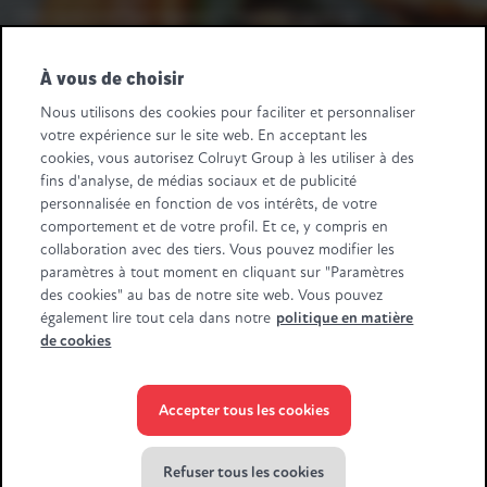
Une question fournisseurs ? Appelez-nous au
+32 2 363 55 45.
À vous de choisir
Suivez-nous
Nous utilisons des cookies pour faciliter et personnaliser
votre expérience sur le site web. En acceptant les
Retail Partners Colruyt Group NV/SA
cookies, vous autorisez Colruyt Group à les utiliser à des
Edingensesteenweg 196, B-1500 Halle
fins d'analyse, de médias sociaux et de publicité
"BTW/TVA BE 0413.970.957 - RPR/RPM Brussel/Bruxelles"
personnalisée en fonction de vos intérêts, de votre
+32 (0)2 583.11.11
info@retailpartnerscolruytgroup.be
comportement et de votre profil. Et ce, y compris en
Toutes les données de la société
.
collaboration avec des tiers. Vous pouvez modifier les
paramètres à tout moment en cliquant sur "Paramètres
Certaines images ont été générées à l'aide de l'IA.
des cookies" au bas de notre site web. Vous pouvez
également lire tout cela dans notre
politique en matière
de cookies
Accepter tous les cookies
© Colruyt Group
2026
Déclaration de confidentialité Xtra
Refuser tous les cookies