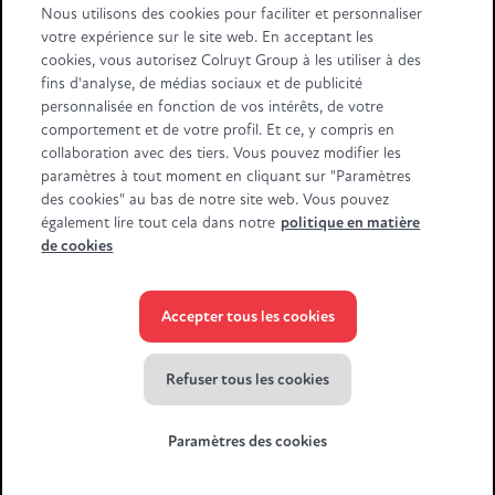
Suivez-nous
Nous utilisons des cookies pour faciliter et personnaliser
votre expérience sur le site web. En acceptant les
Retail Partners Colruyt Group NV/SA
cookies, vous autorisez Colruyt Group à les utiliser à des
Edingensesteenweg 196, B-1500 Halle
fins d'analyse, de médias sociaux et de publicité
"BTW/TVA BE 0413.970.957 - RPR/RPM Brussel/Bruxelles"
personnalisée en fonction de vos intérêts, de votre
+32 (0)2 583.11.11
info@retailpartnerscolruytgroup.be
comportement et de votre profil. Et ce, y compris en
Toutes les données de la société
.
collaboration avec des tiers. Vous pouvez modifier les
paramètres à tout moment en cliquant sur "Paramètres
Certaines images ont été générées à l'aide de l'IA.
des cookies" au bas de notre site web. Vous pouvez
également lire tout cela dans notre
politique en matière
de cookies
Accepter tous les cookies
© Colruyt Group
2026
Déclaration de confidentialité Xtra
Refuser tous les cookies
Conditions générales Xtra
Paramètres des cookies
Cookies
Paramètres des cookies