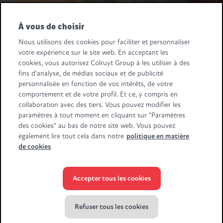
+32 2 363 55 45.
À vous de choisir
Suivez-nous
Nous utilisons des cookies pour faciliter et personnaliser
votre expérience sur le site web. En acceptant les
Retail Partners Colruyt Group NV/SA
cookies, vous autorisez Colruyt Group à les utiliser à des
Edingensesteenweg 196, B-1500 Halle
fins d'analyse, de médias sociaux et de publicité
"BTW/TVA BE 0413.970.957 - RPR/RPM Brussel/Bruxelles"
personnalisée en fonction de vos intérêts, de votre
+32 (0)2 583.11.11
info@retailpartnerscolruytgroup.be
comportement et de votre profil. Et ce, y compris en
Toutes les données de la société
.
collaboration avec des tiers. Vous pouvez modifier les
paramètres à tout moment en cliquant sur "Paramètres
Certaines images ont été générées à l'aide de l'IA.
des cookies" au bas de notre site web. Vous pouvez
également lire tout cela dans notre
politique en matière
de cookies
Accepter tous les cookies
© Colruyt Group
2026
Déclaration de confidentialité Xtra
Refuser tous les cookies
Conditions générales Xtra