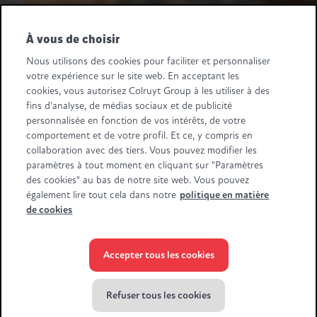
+32 2 363 55 45.
À vous de choisir
Suivez-nous
Nous utilisons des cookies pour faciliter et personnaliser
votre expérience sur le site web. En acceptant les
Retail Partners Colruyt Group NV/SA
cookies, vous autorisez Colruyt Group à les utiliser à des
Edingensesteenweg 196, B-1500 Halle
fins d'analyse, de médias sociaux et de publicité
"BTW/TVA BE 0413.970.957 - RPR/RPM Brussel/Bruxelles"
personnalisée en fonction de vos intérêts, de votre
+32 (0)2 583.11.11
info@retailpartnerscolruytgroup.be
comportement et de votre profil. Et ce, y compris en
Toutes les données de la société
.
collaboration avec des tiers. Vous pouvez modifier les
paramètres à tout moment en cliquant sur "Paramètres
Certaines images ont été générées à l'aide de l'IA.
des cookies" au bas de notre site web. Vous pouvez
également lire tout cela dans notre
politique en matière
de cookies
Accepter tous les cookies
© Colruyt Group
2026
Déclaration de confidentialité Xtra
Refuser tous les cookies
Conditions générales Xtra