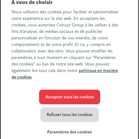
À vous de choisir
Suivez-nous
Nous utilisons des cookies pour faciliter et personnaliser
votre expérience sur le site web. En acceptant les
Retail Partners Colruyt Group NV/SA
cookies, vous autorisez Colruyt Group à les utiliser à des
Edingensesteenweg 196, B-1500 Halle
fins d'analyse, de médias sociaux et de publicité
"BTW/TVA BE 0413.970.957 - RPR/RPM Brussel/Bruxelles"
personnalisée en fonction de vos intérêts, de votre
+32 (0)2 583.11.11
info@retailpartnerscolruytgroup.be
comportement et de votre profil. Et ce, y compris en
Toutes les données de la société
.
collaboration avec des tiers. Vous pouvez modifier les
paramètres à tout moment en cliquant sur "Paramètres
Certaines images ont été générées à l'aide de l'IA.
des cookies" au bas de notre site web. Vous pouvez
également lire tout cela dans notre
politique en matière
de cookies
Accepter tous les cookies
© Colruyt Group
2026
Déclaration de confidentialité Xtra
Refuser tous les cookies
Conditions générales Xtra
Paramètres des cookies
Cookies