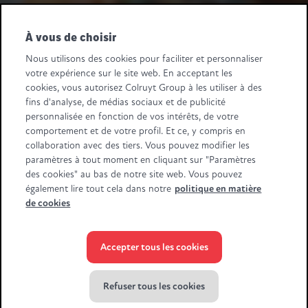
+32 2 363 55 45.
À vous de choisir
Suivez-nous
Nous utilisons des cookies pour faciliter et personnaliser
votre expérience sur le site web. En acceptant les
Retail Partners Colruyt Group NV/SA
cookies, vous autorisez Colruyt Group à les utiliser à des
Edingensesteenweg 196, B-1500 Halle
fins d'analyse, de médias sociaux et de publicité
"BTW/TVA BE 0413.970.957 - RPR/RPM Brussel/Bruxelles"
personnalisée en fonction de vos intérêts, de votre
+32 (0)2 583.11.11
info@retailpartnerscolruytgroup.be
comportement et de votre profil. Et ce, y compris en
Toutes les données de la société
.
collaboration avec des tiers. Vous pouvez modifier les
paramètres à tout moment en cliquant sur "Paramètres
Certaines images ont été générées à l'aide de l'IA.
des cookies" au bas de notre site web. Vous pouvez
également lire tout cela dans notre
politique en matière
de cookies
Accepter tous les cookies
© Colruyt Group
2026
Déclaration de confidentialité Xtra
Refuser tous les cookies
Conditions générales Xtra