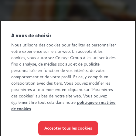
Vous avez une question ou une remarque ?
Dites-le-nous.
Une question fournisseurs ? Appelez-nous au
+32 2 363 55 45.
À vous de choisir
Suivez-nous
Nous utilisons des cookies pour faciliter et personnaliser
votre expérience sur le site web. En acceptant les
Retail Partners Colruyt Group NV/SA
cookies, vous autorisez Colruyt Group à les utiliser à des
Edingensesteenweg 196, B-1500 Halle
fins d'analyse, de médias sociaux et de publicité
"BTW/TVA BE 0413.970.957 - RPR/RPM Brussel/Bruxelles"
personnalisée en fonction de vos intérêts, de votre
+32 (0)2 583.11.11
info@retailpartnerscolruytgroup.be
comportement et de votre profil. Et ce, y compris en
Toutes les données de la société
.
collaboration avec des tiers. Vous pouvez modifier les
paramètres à tout moment en cliquant sur "Paramètres
Certaines images ont été générées à l'aide de l'IA.
des cookies" au bas de notre site web. Vous pouvez
également lire tout cela dans notre
politique en matière
de cookies
Accepter tous les cookies
© Colruyt Group
2026