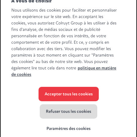
À vous de choisir
Suivez-nous
Nous utilisons des cookies pour faciliter et personnaliser
votre expérience sur le site web. En acceptant les
Retail Partners Colruyt Group NV/SA
cookies, vous autorisez Colruyt Group à les utiliser à des
Edingensesteenweg 196, B-1500 Halle
fins d'analyse, de médias sociaux et de publicité
"BTW/TVA BE 0413.970.957 - RPR/RPM Brussel/Bruxelles"
personnalisée en fonction de vos intérêts, de votre
+32 (0)2 583.11.11
info@retailpartnerscolruytgroup.be
comportement et de votre profil. Et ce, y compris en
Toutes les données de la société
.
collaboration avec des tiers. Vous pouvez modifier les
paramètres à tout moment en cliquant sur "Paramètres
Certaines images ont été générées à l'aide de l'IA.
des cookies" au bas de notre site web. Vous pouvez
également lire tout cela dans notre
politique en matière
de cookies
Accepter tous les cookies
© Colruyt Group
2026
Déclaration de confidentialité Xtra
Refuser tous les cookies
Conditions générales Xtra
Paramètres des cookies
Cookies