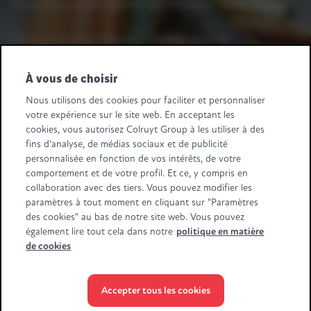
Vous avez une question ou une remarque ?
Dites-le-nous.
Une question fournisseurs ? Appelez-nous au
+32 2 363 55 45.
À vous de choisir
Suivez-nous
Nous utilisons des cookies pour faciliter et personnaliser
votre expérience sur le site web. En acceptant les
Retail Partners Colruyt Group NV/SA
cookies, vous autorisez Colruyt Group à les utiliser à des
Edingensesteenweg 196, B-1500 Halle
fins d'analyse, de médias sociaux et de publicité
"BTW/TVA BE 0413.970.957 - RPR/RPM Brussel/Bruxelles"
personnalisée en fonction de vos intérêts, de votre
+32 (0)2 583.11.11
info@retailpartnerscolruytgroup.be
comportement et de votre profil. Et ce, y compris en
Toutes les données de la société
.
collaboration avec des tiers. Vous pouvez modifier les
paramètres à tout moment en cliquant sur "Paramètres
Certaines images ont été générées à l'aide de l'IA.
des cookies" au bas de notre site web. Vous pouvez
également lire tout cela dans notre
politique en matière
de cookies
Accepter tous les cookies
© Colruyt Group
2026