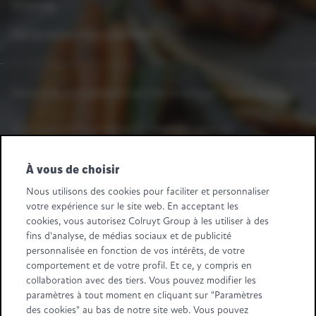
Sitemap
Déclaration d'accessibilité
Vous avez une question ou une remarque ?
Dites-le-nous.
Une question fournisseurs ? Appelez-nous au
+32 2 363 55 45.
À vous de choisir
Suivez-nous
Nous utilisons des cookies pour faciliter et personnaliser
votre expérience sur le site web. En acceptant les
Retail Partners Colruyt Group NV/SA
cookies, vous autorisez Colruyt Group à les utiliser à des
Edingensesteenweg 196, B-1500 Halle
fins d'analyse, de médias sociaux et de publicité
"BTW/TVA BE 0413.970.957 - RPR/RPM Brussel/Bruxelles"
personnalisée en fonction de vos intérêts, de votre
+32 (0)2 583.11.11
info@retailpartnerscolruytgroup.be
comportement et de votre profil. Et ce, y compris en
Toutes les données de la société
.
collaboration avec des tiers. Vous pouvez modifier les
paramètres à tout moment en cliquant sur "Paramètres
Certaines images ont été générées à l'aide de l'IA.
des cookies" au bas de notre site web. Vous pouvez