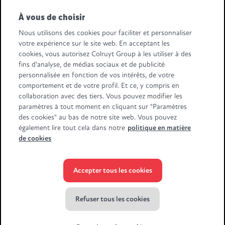
À vous de choisir
Suivez-nous
Nous utilisons des cookies pour faciliter et personnaliser
votre expérience sur le site web. En acceptant les
Retail Partners Colruyt Group NV/SA
cookies, vous autorisez Colruyt Group à les utiliser à des
Edingensesteenweg 196, B-1500 Halle
fins d'analyse, de médias sociaux et de publicité
"BTW/TVA BE 0413.970.957 - RPR/RPM Brussel/Bruxelles"
personnalisée en fonction de vos intérêts, de votre
+32 (0)2 583.11.11
info@retailpartnerscolruytgroup.be
comportement et de votre profil. Et ce, y compris en
Toutes les données de la société
.
collaboration avec des tiers. Vous pouvez modifier les
paramètres à tout moment en cliquant sur "Paramètres
Certaines images ont été générées à l'aide de l'IA.
des cookies" au bas de notre site web. Vous pouvez
également lire tout cela dans notre
politique en matière
de cookies
Accepter tous les cookies
© Colruyt Group
2026
Déclaration de confidentialité Xtra
Refuser tous les cookies
Conditions générales Xtra