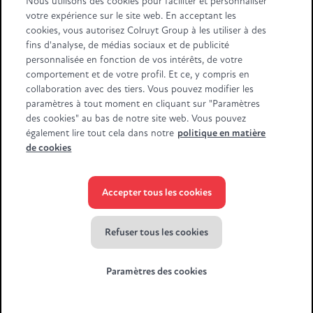
Nous utilisons des cookies pour faciliter et personnaliser
votre expérience sur le site web. En acceptant les
Retail Partners Colruyt Group NV/SA
cookies, vous autorisez Colruyt Group à les utiliser à des
Edingensesteenweg 196, B-1500 Halle
fins d'analyse, de médias sociaux et de publicité
"BTW/TVA BE 0413.970.957 - RPR/RPM Brussel/Bruxelles"
personnalisée en fonction de vos intérêts, de votre
+32 (0)2 583.11.11
info@retailpartnerscolruytgroup.be
comportement et de votre profil. Et ce, y compris en
Toutes les données de la société
.
collaboration avec des tiers. Vous pouvez modifier les
paramètres à tout moment en cliquant sur "Paramètres
Certaines images ont été générées à l'aide de l'IA.
des cookies" au bas de notre site web. Vous pouvez
également lire tout cela dans notre
politique en matière
de cookies
Accepter tous les cookies
© Colruyt Group
2026
Déclaration de confidentialité Xtra
Refuser tous les cookies
Conditions générales Xtra
Paramètres des cookies
Cookies
Paramètres des cookies