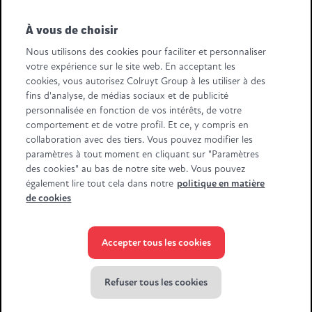
+32 2 363 55 45.
À vous de choisir
Suivez-nous
Nous utilisons des cookies pour faciliter et personnaliser
votre expérience sur le site web. En acceptant les
Retail Partners Colruyt Group NV/SA
cookies, vous autorisez Colruyt Group à les utiliser à des
Edingensesteenweg 196, B-1500 Halle
fins d'analyse, de médias sociaux et de publicité
"BTW/TVA BE 0413.970.957 - RPR/RPM Brussel/Bruxelles"
personnalisée en fonction de vos intérêts, de votre
+32 (0)2 583.11.11
info@retailpartnerscolruytgroup.be
comportement et de votre profil. Et ce, y compris en
Toutes les données de la société
.
collaboration avec des tiers. Vous pouvez modifier les
paramètres à tout moment en cliquant sur "Paramètres
Certaines images ont été générées à l'aide de l'IA.
des cookies" au bas de notre site web. Vous pouvez
également lire tout cela dans notre
politique en matière
de cookies
Accepter tous les cookies
© Colruyt Group
2026
Déclaration de confidentialité Xtra
Refuser tous les cookies
Conditions générales Xtra