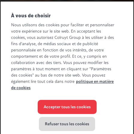
+32 2 363 55 45.
À vous de choisir
Suivez-nous
Nous utilisons des cookies pour faciliter et personnaliser
votre expérience sur le site web. En acceptant les
Retail Partners Colruyt Group NV/SA
cookies, vous autorisez Colruyt Group à les utiliser à des
Edingensesteenweg 196, B-1500 Halle
fins d'analyse, de médias sociaux et de publicité
"BTW/TVA BE 0413.970.957 - RPR/RPM Brussel/Bruxelles"
personnalisée en fonction de vos intérêts, de votre
+32 (0)2 583.11.11
info@retailpartnerscolruytgroup.be
comportement et de votre profil. Et ce, y compris en
Toutes les données de la société
.
collaboration avec des tiers. Vous pouvez modifier les
paramètres à tout moment en cliquant sur "Paramètres
Certaines images ont été générées à l'aide de l'IA.
des cookies" au bas de notre site web. Vous pouvez
également lire tout cela dans notre
politique en matière
de cookies
Accepter tous les cookies
© Colruyt Group
2026
Déclaration de confidentialité Xtra
Refuser tous les cookies
Conditions générales Xtra