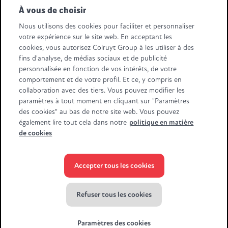
À vous de choisir
Suivez-nous
Nous utilisons des cookies pour faciliter et personnaliser
votre expérience sur le site web. En acceptant les
Retail Partners Colruyt Group NV/SA
cookies, vous autorisez Colruyt Group à les utiliser à des
Edingensesteenweg 196, B-1500 Halle
fins d'analyse, de médias sociaux et de publicité
"BTW/TVA BE 0413.970.957 - RPR/RPM Brussel/Bruxelles"
personnalisée en fonction de vos intérêts, de votre
+32 (0)2 583.11.11
info@retailpartnerscolruytgroup.be
comportement et de votre profil. Et ce, y compris en
Toutes les données de la société
.
collaboration avec des tiers. Vous pouvez modifier les
paramètres à tout moment en cliquant sur "Paramètres
Certaines images ont été générées à l'aide de l'IA.
des cookies" au bas de notre site web. Vous pouvez
également lire tout cela dans notre
politique en matière
de cookies
Accepter tous les cookies
© Colruyt Group
2026
Déclaration de confidentialité Xtra
Refuser tous les cookies
Conditions générales Xtra
Paramètres des cookies
Cookies