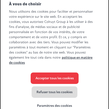
À vous de choisir
Suivez-nous
Nous utilisons des cookies pour faciliter et personnaliser
votre expérience sur le site web. En acceptant les
Retail Partners Colruyt Group NV/SA
cookies, vous autorisez Colruyt Group à les utiliser à des
Edingensesteenweg 196, B-1500 Halle
fins d'analyse, de médias sociaux et de publicité
"BTW/TVA BE 0413.970.957 - RPR/RPM Brussel/Bruxelles"
personnalisée en fonction de vos intérêts, de votre
+32 (0)2 583.11.11
info@retailpartnerscolruytgroup.be
comportement et de votre profil. Et ce, y compris en
Toutes les données de la société
.
collaboration avec des tiers. Vous pouvez modifier les
paramètres à tout moment en cliquant sur "Paramètres
Certaines images ont été générées à l'aide de l'IA.
des cookies" au bas de notre site web. Vous pouvez
également lire tout cela dans notre
politique en matière
de cookies
Accepter tous les cookies
© Colruyt Group
2026
Déclaration de confidentialité Xtra
Refuser tous les cookies
Conditions générales Xtra
Paramètres des cookies
Cookies