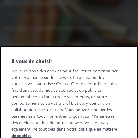
Déclaration d'accessibilité
Vous avez une question ou une remarque ?
Dites-le-nous.
Une question fournisseurs ? Appelez-nous au
+32 2 363 55 45.
À vous de choisir
Suivez-nous
Nous utilisons des cookies pour faciliter et personnaliser
votre expérience sur le site web. En acceptant les
Retail Partners Colruyt Group NV/SA
cookies, vous autorisez Colruyt Group à les utiliser à des
Edingensesteenweg 196, B-1500 Halle
fins d'analyse, de médias sociaux et de publicité
"BTW/TVA BE 0413.970.957 - RPR/RPM Brussel/Bruxelles"
personnalisée en fonction de vos intérêts, de votre
+32 (0)2 583.11.11
info@retailpartnerscolruytgroup.be
comportement et de votre profil. Et ce, y compris en
Toutes les données de la société
.
collaboration avec des tiers. Vous pouvez modifier les
paramètres à tout moment en cliquant sur "Paramètres
Certaines images ont été générées à l'aide de l'IA.
des cookies" au bas de notre site web. Vous pouvez
également lire tout cela dans notre
politique en matière
de cookies