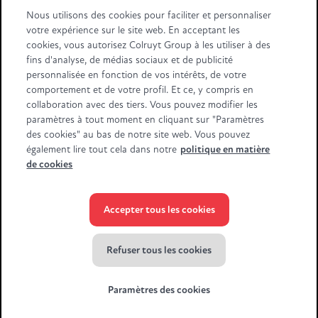
Suivez-nous
Nous utilisons des cookies pour faciliter et personnaliser
votre expérience sur le site web. En acceptant les
Retail Partners Colruyt Group NV/SA
cookies, vous autorisez Colruyt Group à les utiliser à des
Edingensesteenweg 196, B-1500 Halle
fins d'analyse, de médias sociaux et de publicité
"BTW/TVA BE 0413.970.957 - RPR/RPM Brussel/Bruxelles"
personnalisée en fonction de vos intérêts, de votre
+32 (0)2 583.11.11
info@retailpartnerscolruytgroup.be
comportement et de votre profil. Et ce, y compris en
Toutes les données de la société
.
collaboration avec des tiers. Vous pouvez modifier les
paramètres à tout moment en cliquant sur "Paramètres
Certaines images ont été générées à l'aide de l'IA.
des cookies" au bas de notre site web. Vous pouvez
également lire tout cela dans notre
politique en matière
de cookies
Accepter tous les cookies
© Colruyt Group
2026
Déclaration de confidentialité Xtra
Refuser tous les cookies
Conditions générales Xtra
Paramètres des cookies
Cookies
Paramètres des cookies