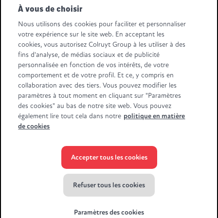
À vous de choisir
Suivez-nous
Nous utilisons des cookies pour faciliter et personnaliser
votre expérience sur le site web. En acceptant les
Retail Partners Colruyt Group NV/SA
cookies, vous autorisez Colruyt Group à les utiliser à des
Edingensesteenweg 196, B-1500 Halle
fins d'analyse, de médias sociaux et de publicité
"BTW/TVA BE 0413.970.957 - RPR/RPM Brussel/Bruxelles"
personnalisée en fonction de vos intérêts, de votre
+32 (0)2 583.11.11
info@retailpartnerscolruytgroup.be
comportement et de votre profil. Et ce, y compris en
Toutes les données de la société
.
collaboration avec des tiers. Vous pouvez modifier les
paramètres à tout moment en cliquant sur "Paramètres
Certaines images ont été générées à l'aide de l'IA.
des cookies" au bas de notre site web. Vous pouvez
également lire tout cela dans notre
politique en matière
de cookies
Accepter tous les cookies
© Colruyt Group
2026
Déclaration de confidentialité Xtra
Refuser tous les cookies
Conditions générales Xtra
Paramètres des cookies
Cookies